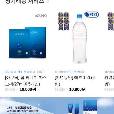
정기배송 서비스
정기배송
HIT
무료배송
BEST
정기배송
HIT
무료배송
정기배
[아쿠닉] 딥 씨너지 마스
[천년동안] 에코 1.2L(9
천년동
크팩(27ml X 5개입)
병)
병)
10,000원
10,800원
20,000
18,000
24,00