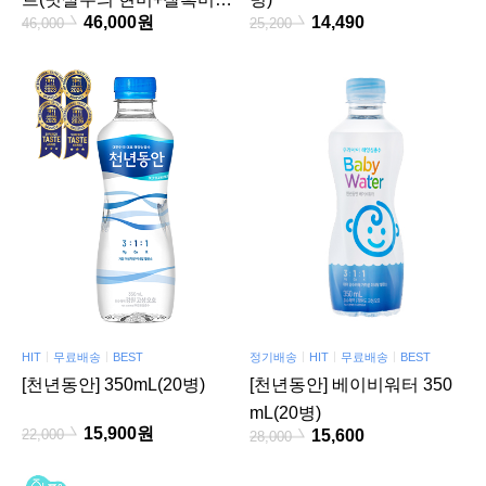
46,000원
14,490
46,000
25,200
+혼합15곡 각 1kg+기장 500
g)
HIT
무료배송
BEST
정기배송
HIT
무료배송
BEST
[천년동안] 350mL(20병)
[천년동안] 베이비워터 350
mL(20병)
15,900원
15,600
22,000
28,000