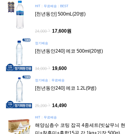
HIT
무료배송
BEST
[천년동안] 500mL(20병)
17,600원
24,000
정기배송
[천년동안240] 에코 500ml(20병)
19,600
34,000
정기배송
무료배송
[천년동안240] 에코 1.2L(9병)
14,490
25,200
HIT
무료배송
해양심층수 코팅 잡곡 4종세트(빗살무늬 현
미+찰흑미+혼합15곡 각 1kg+기장 500g)