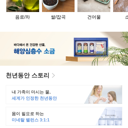
음료/차
쌀/잡곡
건어물
천년동안 스토리
내 가족이 마시는 물,
세계가 인정한 천년동안
몸이 필요로 하는
미네랄 밸런스 3:1:1