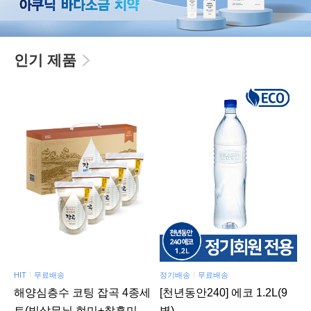
인기 제품
HIT
무료배송
정기배송
무료배송
해양심층수 코팅 잡곡 4종세
[천년동안240] 에코 1.2L(9
트(빗살무늬 현미+찰흑미
병)